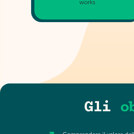
works
Gli
o