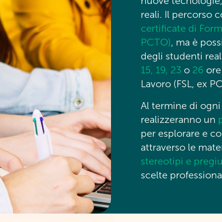
nuove tecnologie,
reali. Il percorso
certificate di For
PCTO)
, ma è poss
degli studenti re
15, 19, 23
o
26
ore 
Lavoro (FSL, ex P
Al termine di ogni
realizzeranno un
per esplorare e c
attraverso le mate
stereotipi e pregiu
scelte professiona