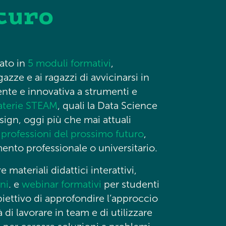
turo
lato in
5 moduli formativi
,
azze e ai ragazzi di avvicinarsi in
nte e innovativa a strumenti e
terie STEAM
, quali la Data Science
sign, oggi più che mai attuali
e
professioni del prossimo futuro
,
mento professionale o universitario.
e materiali didattici interattivi,
oni
. e
webinar formativi
per studenti
biettivo di approfondire l’approccio
di lavorare in team e di utilizzare