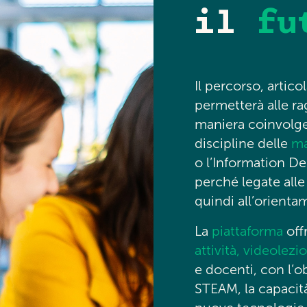
il
fu
Il percorso, artico
permetterà alle rag
maniera coinvolge
discipline delle
ma
o l’Information De
perché legate all
quindi all’orienta
La
piattaforma
offr
attività, videolezi
e docenti, con l’o
STEAM, la capacità 