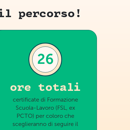
il percorso!
26
ore totali
certificate di Formazione
Scuola-Lavoro (FSL, ex
PCTO) per coloro che
sceglieranno di seguire il