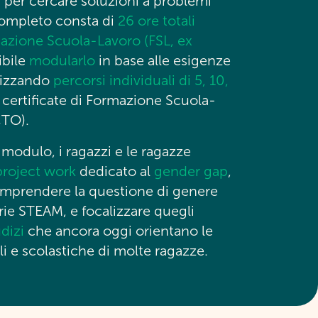
 per cercare soluzioni a problemi
 completo consta di
26 ore totali
mazione Scuola-Lavoro (FSL, ex
ibile
modularlo
in base alle esigenze
alizzando
percorsi individuali di 5, 10,
certificate di Formazione Scuola-
CTO).
 modulo, i ragazzi e le ragazze
project work
dedicato al
gender gap
,
omprendere la questione di genere
rie STEAM, e focalizzare quegli
dizi
che ancora oggi orientano le
li e scolastiche di molte ragazze.