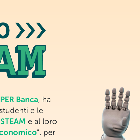
PER Banca
, ha
 studenti e le
e STEAM
e al loro
economico
”, per