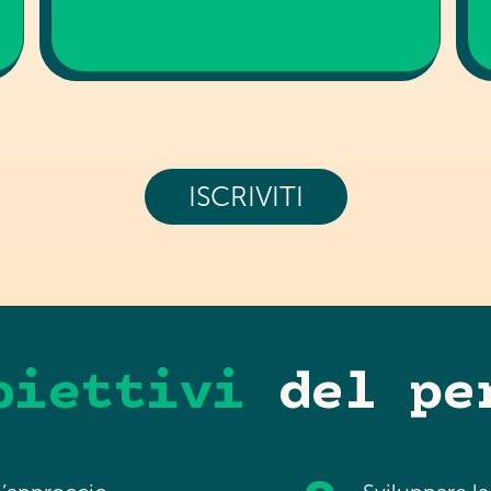
ISCRIVITI
biettivi
del pe