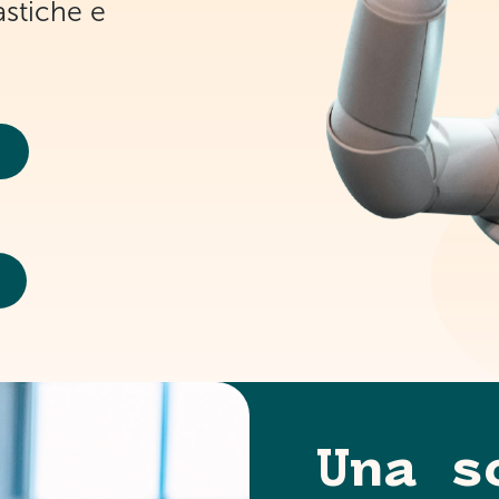
astiche e
Una s