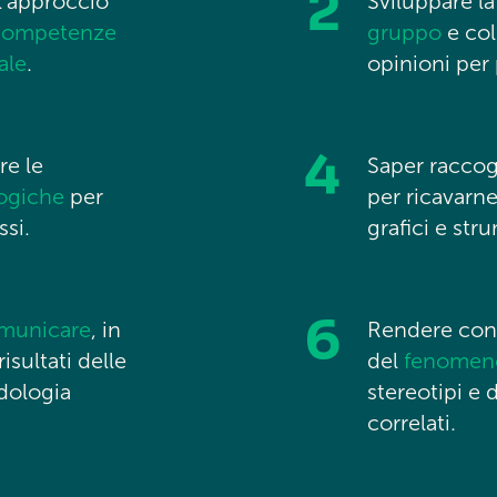
2
l’approccio
Sviluppare la
competenze
gruppo
e col
ale
.
opinioni per 
4
re le
Saper raccog
logiche
per
per ricavarne
ssi.
grafici e stru
6
omunicare
, in
Rendere cons
risultati delle
del
fenomeno
dologia
stereotipi e 
correlati.