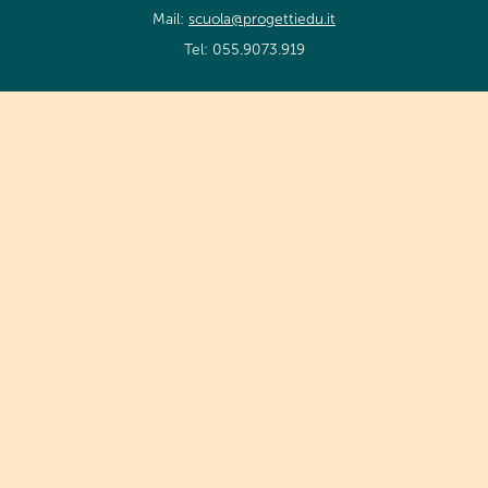
Mail:
scuola@progettiedu.it
Tel: 055.9073.919